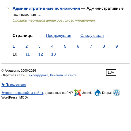
Административные полномочия
— Административные
100
полномочия …
Словарь терминов антикризисного управления
Страницы
←
Предыдущая
Следующая
→
1
2
3
4
5
6
7
8
9
10
11
12
13
© Академик, 2000-2026
18+
Обратная связь:
Техподдержка
,
Реклама на сайте
👣 Путешествия
Экспорт словарей на сайты
, сделанные на PHP,
Joomla,
Drupal,
WordPress, MODx.